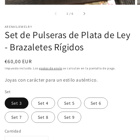
de
1
/
6
ARENASJEWELRY
Set de Pulseras de Plata de Ley
- Brazaletes Rígidos
Precio
€60,00 EUR
habitual
Impuesto incluido. Los
gastos de envío
se calculan en la pantalla de pago.
Joyas con carácter para un estilo auténtico.
Set
Set 3
Set 4
Set 5
Set 6
Set 7
Set 8
Set 9
Cantidad