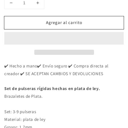
Reducir
Aumentar
cantidad
cantidad
para
para
Agregar al carrito
Set
Set
de
de
Pulseras
Pulseras
de
de
Plata
Plata
de
de
Ley
Ley
-
-
✔️ Hecho a mano✔️ Envío seguro ✔️ Compra directa al
Brazaletes
Brazaletes
creador ✔️ SE ACEPTAN CAMBIOS Y DEVOLUCIONES
Rígidos
Rígidos
Set de pulseras rígidas hechas en plata de ley.
Brazaletes de Plata.
Set: 3-9 pulseras
Material: plata de ley
Grosor: 1.7mm