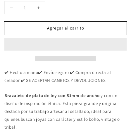
Reducir
Aumentar
cantidad
cantidad
para
para
Agregar al carrito
Pulsera
Pulsera
Grande
Grande
de
de
Plata
Plata
Ornamentada
Ornamentada
con
con
Alambre
Alambre
entorchado
entorchado
✔️ Hecho a mano✔️ Envío seguro ✔️ Compra directa al
|
|
creador ✔️ SE ACEPTAN CAMBIOS Y DEVOLUCIONES
Arenas
Arenas
Jewelry
Jewelry
Brazalete de plata de ley con 51mm de ancho
y con un
diseño de inspiración étnica. Esta pieza grande y original
destaca por su trabajo artesanal detallado, ideal para
quienes buscan joyas con carácter y estilo boho, vintage o
tribal.