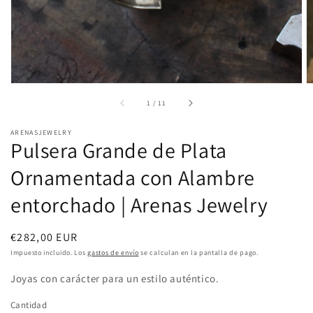
de
galería
de
1
/
11
ARENASJEWELRY
Pulsera Grande de Plata
Ornamentada con Alambre
entorchado | Arenas Jewelry
Precio
€282,00 EUR
habitual
Impuesto incluido. Los
gastos de envío
se calculan en la pantalla de pago.
Joyas con carácter para un estilo auténtico.
Cantidad