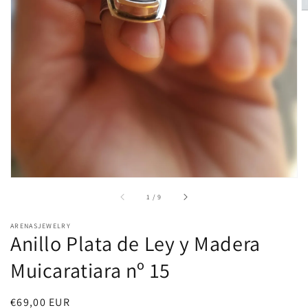
elemento
multimedia
1
en
vista
de
galería
de
1
/
9
ARENASJEWELRY
Anillo Plata de Ley y Madera
Muicaratiara nº 15
Precio
€69,00 EUR