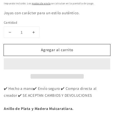
habitual
Impuesto incluido. Los
gastos de envío
se calculan en la pantalla de pago.
Joyas con carácter para un estilo auténtico.
Cantidad
Reducir
Aumentar
cantidad
cantidad
para
para
Agregar al carrito
Anillo
Anillo
Plata
Plata
de
de
Ley
Ley
y
y
Madera
Madera
Muicaratiara
Muicaratiara
nº
nº
✔️ Hecho a mano✔️ Envío seguro ✔️ Compra directa al
15
15
creador ✔️ SE ACEPTAN CAMBIOS Y DEVOLUCIONES
Anillo de Plata y Madera Muicaratiara.