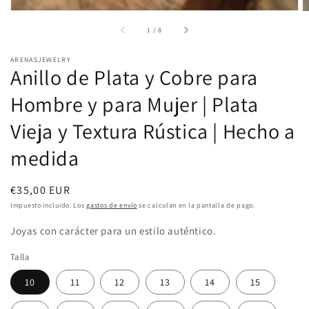
de
1
/
8
ARENASJEWELRY
Anillo de Plata y Cobre para
Hombre y para Mujer | Plata
Vieja y Textura Rústica | Hecho a
medida
Precio
€35,00 EUR
habitual
Impuesto incluido. Los
gastos de envío
se calculan en la pantalla de pago.
Joyas con carácter para un estilo auténtico.
Talla
10
11
12
13
14
15