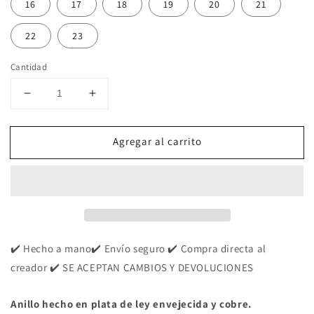
16
17
18
19
20
21
22
23
Cantidad
Reducir
Aumentar
cantidad
cantidad
para
para
Agregar al carrito
Anillo
Anillo
de
de
Plata
Plata
y
y
Cobre
Cobre
para
para
Hombre
Hombre
y
y
✔️ Hecho a mano✔️ Envío seguro ✔️ Compra directa al
para
para
creador ✔️ SE ACEPTAN CAMBIOS Y DEVOLUCIONES
Mujer
Mujer
|
|
Anillo hecho en plata de ley envejecida y cobre.
Plata
Plata