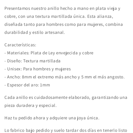
Vieja
Vieja
Presentamos nuestro anillo hecho a mano en plata vieja y
y
y
Textura
Textura
cobre, con una textura martillada única. Esta alianza,
Rústica
Rústica
diseñada tanto para hombres como para mujeres, combina
|
|
durabilidad y estilo artesanal.
Hecho
Hecho
a
a
Características:
medida
medida
- Materiales: Plata de Ley envejecida y cobre
- Diseño: Textura martillada
- Unisex: Para hombres y mujeres
- Ancho: 8mm el extremo más ancho y 5 mm el más angosto.
- Espesor del aro: 1mm
Cada anillo es cuidadosamente elaborado, garantizando una
pieza duradera y especial.
Haz tu pedido ahora y adquiere una joya única.
Lo fabrico bajo pedido y suelo tardar dos días en tenerlo listo