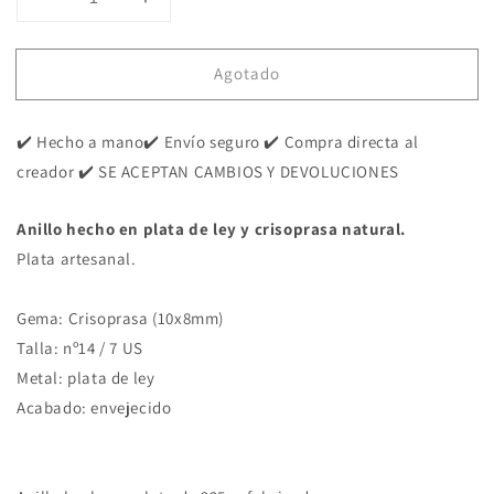
Reducir
Aumentar
cantidad
cantidad
para
para
Agotado
Anillo
Anillo
de
de
Crisoprasa
Crisoprasa
✔️ Hecho a mano✔️ Envío seguro ✔️ Compra directa al
y
y
Plata
Plata
creador ✔️ SE ACEPTAN CAMBIOS Y DEVOLUCIONES
de
de
Ley
Ley
Anillo hecho en plata de ley y crisoprasa natural.
|
|
Plata artesanal.
Hecho
Hecho
a
a
Mano
Mano
Gema: Crisoprasa (10x8mm)
Talla
Talla
Talla: nº14 / 7 US
14
14
Metal: plata de ley
Acabado: envejecido