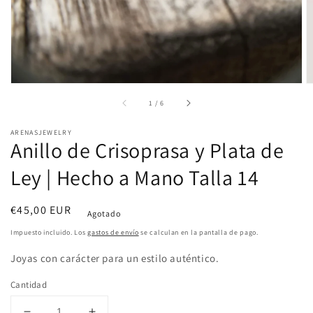
de
galería
de
1
/
6
ARENASJEWELRY
Anillo de Crisoprasa y Plata de
Ley | Hecho a Mano Talla 14
Precio
€45,00 EUR
Agotado
habitual
Impuesto incluido. Los
gastos de envío
se calculan en la pantalla de pago.
Joyas con carácter para un estilo auténtico.
Cantidad