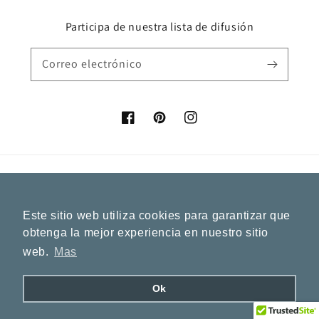
Participa de nuestra lista de difusión
Correo electrónico
Facebook
Pinterest
Instagram
País/región
Idioma
España (EUR €)
Español
Este sitio web utiliza cookies para garantizar que
obtenga la mejor experiencia en nuestro sitio
Formas
web.
Mas
de
pago
Ok
© 2026,
ArenasJewelry
Tecnología de Shopify