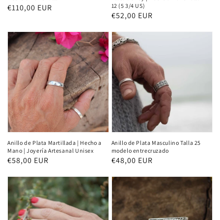
12 (5 3/4 US)
Normaler
€110,00 EUR
Normaler
€52,00 EUR
Preis
Preis
Anillo de Plata Martillada | Hecho a
Anillo de Plata Masculino Talla 25
Mano | Joyería Artesanal Unisex
modelo entrecruzado
Normaler
€58,00 EUR
Normaler
€48,00 EUR
Preis
Preis