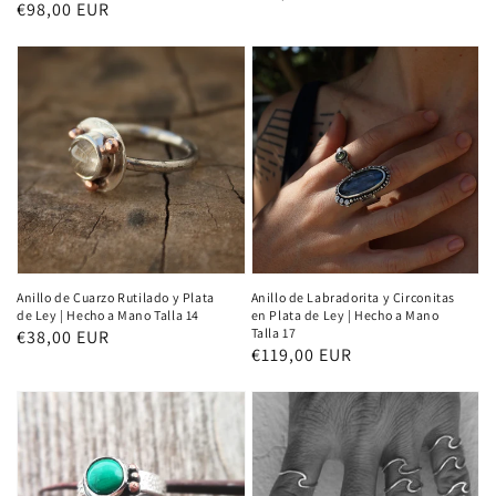
Normaler
€98,00 EUR
Preis
Preis
Anillo de Cuarzo Rutilado y Plata
Anillo de Labradorita y Circonitas
de Ley | Hecho a Mano Talla 14
en Plata de Ley | Hecho a Mano
Talla 17
Normaler
€38,00 EUR
Normaler
€119,00 EUR
Preis
Preis