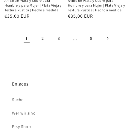
Anillo de Plata y Cobre para
Anillo de Plata y Cobre para
Hombre y para Mujer | Plata Vieja y
Hombre y para Mujer | Plata Vieja y
Textura Rústica | Hecho a medida
Textura Rústica | Hecho a medida
Normaler
€35,00 EUR
Normaler
€35,00 EUR
Preis
Preis
1
2
3
…
8
Enlaces
Suche
Wer wir sind
Etsy Shop