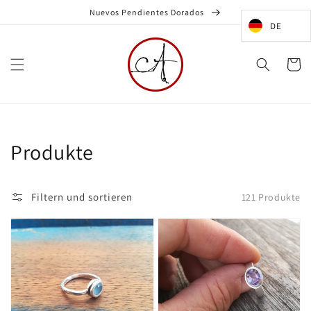
Direkt
Nuevos Pendientes Dorados
zum
Inhalt
DE
Warenko
Kategorie:
Produkte
Filtern und sortieren
121 Produkte