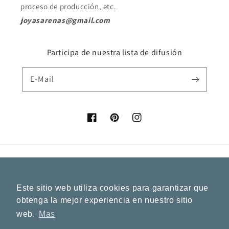
proceso de producción, etc.
joyasarenas@gmail.com
Participa de nuestra lista de difusión
E-Mail
Facebook
Pinterest
Instagram
Land/Region
Sprache
Spanien (EUR €)
Deutsch
Este sitio web utiliza cookies para garantizar que
obtenga la mejor experiencia en nuestro sitio
Zahlungsmethoden
web.
Mas