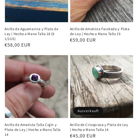
Anillo de Aguamarina y Plata de
Anillo de Amatista Facetada y Plata
Ley | Hecho a Mano Talla 18 (8
de Ley | Hecho a Mano Talla 19
1/2US)
Normaler
€59,00 EUR
Normaler
€58,00 EUR
Preis
Preis
Ausverkauft
Anillo de Amatista Talla Cojín y
Anillo de Crisoprasa y Plata de Ley
Plata de Ley | Hecho a Mano Talla
| Hecho a Mano Talla 14
14
Normaler
€45,00 EUR