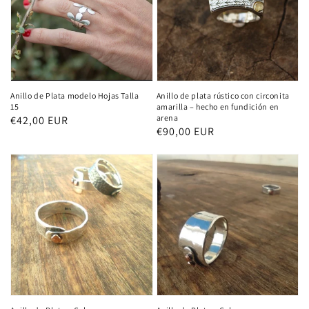
Anillo de Plata modelo Hojas Talla
Anillo de plata rústico con circonita
15
amarilla – hecho en fundición en
arena
Normaler
€42,00 EUR
Normaler
€90,00 EUR
Preis
Preis